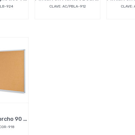
PLB-924
CLAVE: AC/PBLA-912
CLAVE:
Pizarron de corcho 90 x 180 cm
COR-918