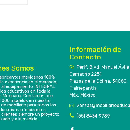
Información de
Contacto
nes Somos
Perif. Blvd. Manuel Ávila
Camacho 2251
abricantes mexicanos 100%
Plazas de la Colina, 54080,
ia experiencia en el mercado,
 al equipamiento INTEGRAL
Tlalnepantla,
ios educativos en toda la
Méx. México
a Mexicana. Contamos con
,000 modelos en nuestro
 de mobiliario para todos los
ventas@mobiliarioeduca
educativos ofreciendo a
 clientes siempre un proyecto
(55) 8434 9789
zado y a la medida...