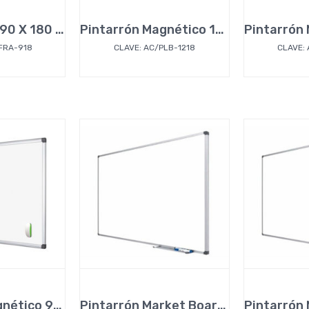
Franelógrafo 90 X 180 cm
Pintarrón Magnético 120 x 180 cm
FRA-918
CLAVE: AC/PLB-1218
CLAVE:
Pintarrón Magnético 90 x 240 cm
Pintarrón Market Board 90 x 120 cm