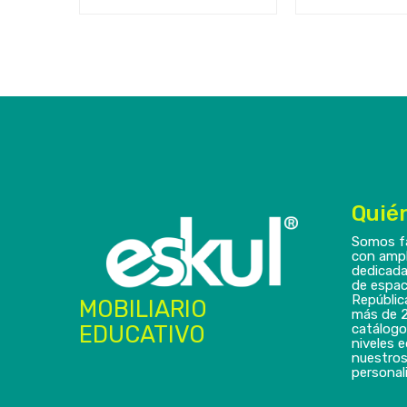
Quié
Somos f
con ampl
dedicada
de espac
Repúblic
MOBILIARIO
más de 2
EDUCATIVO
catálogo
niveles 
nuestros
personali