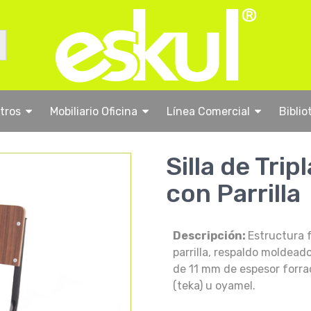
stros
Mobiliario Oficina
Línea Comercial
Biblio
Silla de Tri
con Parrilla
Descripción:
Estructura 
parrilla, respaldo moldead
de 11 mm de espesor forrad
(teka) u oyamel.