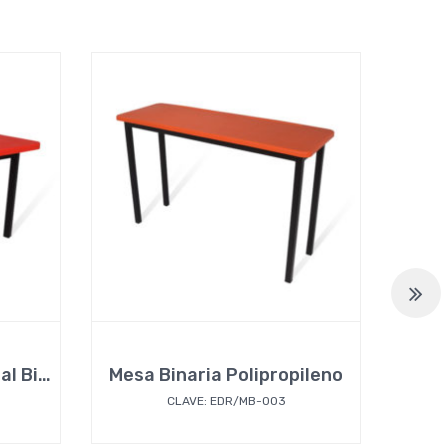
Mesa Infantil Trapezoidal Binaria Polipropileno
Mesa Binaria Polipropileno
Mes
CLAVE: EDR/MB-003