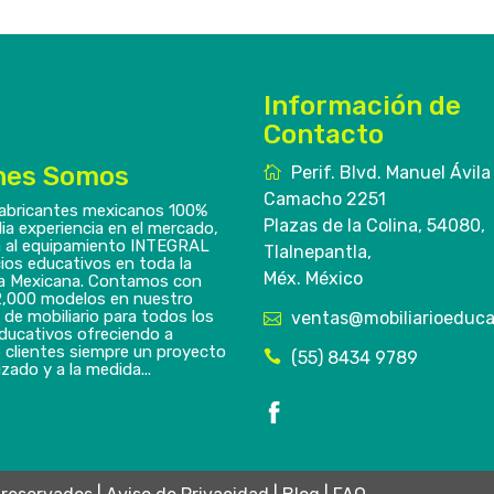
Información de
Contacto
nes Somos
Perif. Blvd. Manuel Ávila
Camacho 2251
abricantes mexicanos 100%
Plazas de la Colina, 54080,
ia experiencia en el mercado,
 al equipamiento INTEGRAL
Tlalnepantla,
ios educativos en toda la
Méx. México
a Mexicana. Contamos con
,000 modelos en nuestro
 de mobiliario para todos los
ventas@mobiliarioeduca
educativos ofreciendo a
 clientes siempre un proyecto
(55) 8434 9789
zado y a la medida...