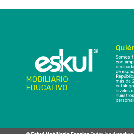
Quié
Somos f
con ampl
dedicada
de espac
Repúblic
MOBILIARIO
más de 2
EDUCATIVO
catálogo
niveles 
nuestros
personali